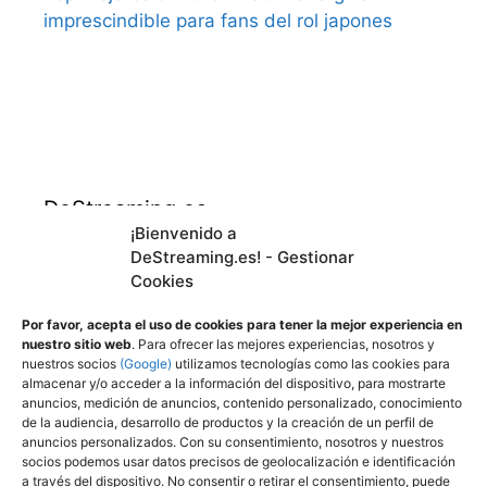
imprescindible para fans del rol japones
DeStreaming.es
¡Bienvenido a
DeStreaming.es! - Gestionar
En calidad de afiliado de Amazon, obtengo
Cookies
ingresos por las compras adscritas que
cumplen los requisitos aplicables.
Por favor, acepta el uso de cookies para tener la mejor experiencia en
nuestro sitio web
. Para ofrecer las mejores experiencias, nosotros y
nuestros socios
(Google)
utilizamos tecnologías como las cookies para
almacenar y/o acceder a la información del dispositivo, para mostrarte
Utilizamos
cookies propias y de terceros para
anuncios, medición de anuncios, contenido personalizado, conocimiento
mejorar nuestros servicios y mostrarle
de la audiencia, desarrollo de productos y la creación de un perfil de
anuncios personalizados. Con su consentimiento, nosotros y nuestros
publicidad a través de Adsense, mediante el
socios podemos usar datos precisos de geolocalización e identificación
análisis de sus hábitos de navegación.
a través del dispositivo. No consentir o retirar el consentimiento, puede