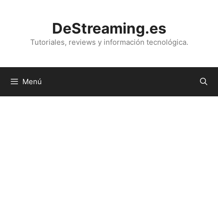
Saltar
al
DeStreaming.es
contenido
Tutoriales, reviews y información tecnológica.
Menú