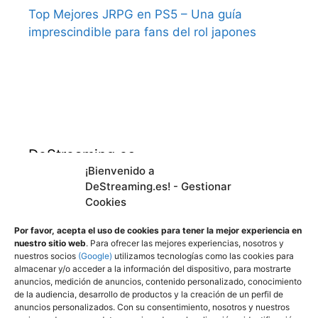
Top Mejores JRPG en PS5 – Una guía
imprescindible para fans del rol japones
DeStreaming.es
¡Bienvenido a
DeStreaming.es! - Gestionar
En calidad de afiliado de Amazon, obtengo
Cookies
ingresos por las compras adscritas que
cumplen los requisitos aplicables.
Por favor, acepta el uso de cookies para tener la mejor experiencia en
nuestro sitio web
. Para ofrecer las mejores experiencias, nosotros y
nuestros socios
(Google)
utilizamos tecnologías como las cookies para
almacenar y/o acceder a la información del dispositivo, para mostrarte
Utilizamos
cookies propias y de terceros para
anuncios, medición de anuncios, contenido personalizado, conocimiento
mejorar nuestros servicios y mostrarle
de la audiencia, desarrollo de productos y la creación de un perfil de
anuncios personalizados. Con su consentimiento, nosotros y nuestros
publicidad a través de Adsense, mediante el