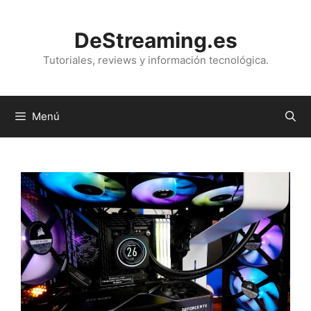
Saltar
al
DeStreaming.es
contenido
Tutoriales, reviews y información tecnológica.
Menú