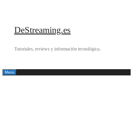
Saltar
al
contenido
DeStreaming.es
Tutoriales, reviews y información tecnológica.
Menú