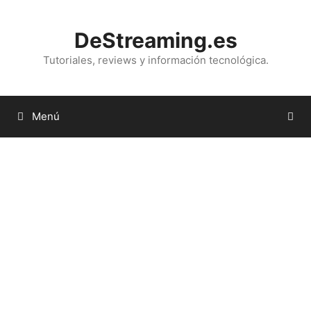
Saltar
al
DeStreaming.es
contenido
Tutoriales, reviews y información tecnológica.
Menú