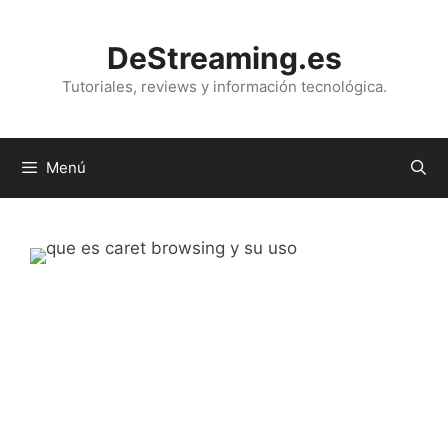
Saltar
al
DeStreaming.es
contenido
Tutoriales, reviews y información tecnológica.
Menú