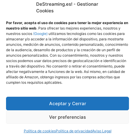
DeStreaming.es! - Gestionar
En calidad de afiliado de Amazon, obtengo
Cookies
ingresos por las compras adscritas que
cumplen los requisitos aplicables.
Por favor, acepta el uso de cookies para tener la mejor experiencia en
nuestro sitio web
. Para ofrecer las mejores experiencias, nosotros y
nuestros socios
(Google)
utilizamos tecnologías como las cookies para
almacenar y/o acceder a la información del dispositivo, para mostrarte
Utilizamos
cookies propias y de terceros para
anuncios, medición de anuncios, contenido personalizado, conocimiento
mejorar nuestros servicios y mostrarle
de la audiencia, desarrollo de productos y la creación de un perfil de
anuncios personalizados. Con su consentimiento, nosotros y nuestros
publicidad a través de Adsense, mediante el
socios podemos usar datos precisos de geolocalización e identificación
análisis de sus hábitos de navegación.
a través del dispositivo. No consentir o retirar el consentimiento, puede
afectar negativamente a funciones de la web. Así mismo, en calidad de
Puede cambiar la configuración u obtener
afiliado de Amazon, obtengo ingresos por las compras adscritas que
más información aquí
:
cumplen los requisitos aplicables.
Política de privacidad
Política de cookies (UE)
Aceptar y Cerrar
Ver preferencias
© 2026 DeStreaming.es
• Creado con
GeneratePress
Política de cookies
Política de privacidad
Aviso Legal