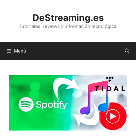
Saltar
al
DeStreaming.es
contenido
Tutoriales, reviews y información tecnológica.
Menú