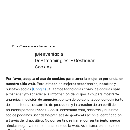
DeStreaming.es
¡Bienvenido a
DeStreaming.es! - Gestionar
En calidad de afiliado de Amazon, obtengo
Cookies
ingresos por las compras adscritas que
cumplen los requisitos aplicables.
Por favor, acepta el uso de cookies para tener la mejor experiencia en
nuestro sitio web
. Para ofrecer las mejores experiencias, nosotros y
nuestros socios
(Google)
utilizamos tecnologías como las cookies para
almacenar y/o acceder a la información del dispositivo, para mostrarte
Utilizamos
cookies propias y de terceros para
anuncios, medición de anuncios, contenido personalizado, conocimiento
mejorar nuestros servicios y mostrarle
de la audiencia, desarrollo de productos y la creación de un perfil de
anuncios personalizados. Con su consentimiento, nosotros y nuestros
publicidad a través de Adsense, mediante el
socios podemos usar datos precisos de geolocalización e identificación
análisis de sus hábitos de navegación.
a través del dispositivo. No consentir o retirar el consentimiento, puede
afectar negativamente a funciones de la web. Así mismo, en calidad de
Puede cambiar la configuración u obtener