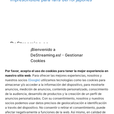
DeStreaming.es
¡Bienvenido a
DeStreaming.es! - Gestionar
En calidad de afiliado de Amazon, obtengo
Cookies
ingresos por las compras adscritas que
cumplen los requisitos aplicables.
Por favor, acepta el uso de cookies para tener la mejor experiencia en
nuestro sitio web
. Para ofrecer las mejores experiencias, nosotros y
nuestros socios
(Google)
utilizamos tecnologías como las cookies para
almacenar y/o acceder a la información del dispositivo, para mostrarte
Utilizamos
cookies propias y de terceros para
anuncios, medición de anuncios, contenido personalizado, conocimiento
mejorar nuestros servicios y mostrarle
de la audiencia, desarrollo de productos y la creación de un perfil de
anuncios personalizados. Con su consentimiento, nosotros y nuestros
publicidad a través de Adsense, mediante el
socios podemos usar datos precisos de geolocalización e identificación
análisis de sus hábitos de navegación.
a través del dispositivo. No consentir o retirar el consentimiento, puede
afectar negativamente a funciones de la web. Así mismo, en calidad de
Puede cambiar la configuración u obtener