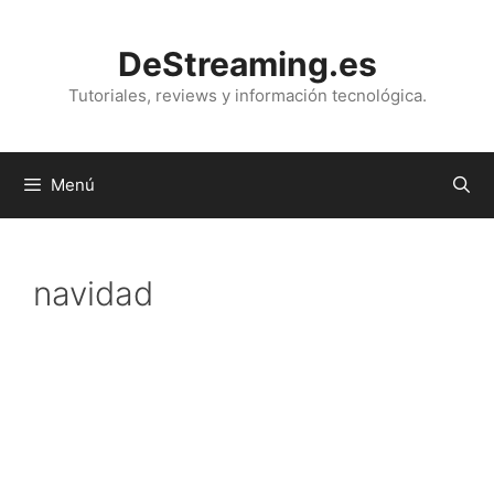
Saltar
al
DeStreaming.es
contenido
Tutoriales, reviews y información tecnológica.
Menú
navidad