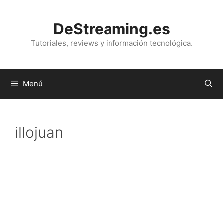
Saltar
al
DeStreaming.es
contenido
Tutoriales, reviews y información tecnológica.
Menú
illojuan