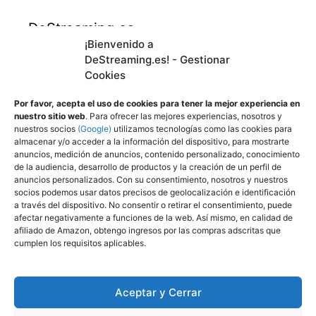
DeStreaming.es
¡Bienvenido a
DeStreaming.es! - Gestionar
En calidad de afiliado de Amazon, obtengo
Cookies
ingresos por las compras adscritas que
cumplen los requisitos aplicables.
Por favor, acepta el uso de cookies para tener la mejor experiencia en
nuestro sitio web
. Para ofrecer las mejores experiencias, nosotros y
nuestros socios
(Google)
utilizamos tecnologías como las cookies para
almacenar y/o acceder a la información del dispositivo, para mostrarte
Utilizamos
cookies propias y de terceros para
anuncios, medición de anuncios, contenido personalizado, conocimiento
mejorar nuestros servicios y mostrarle
de la audiencia, desarrollo de productos y la creación de un perfil de
anuncios personalizados. Con su consentimiento, nosotros y nuestros
publicidad a través de Adsense, mediante el
socios podemos usar datos precisos de geolocalización e identificación
análisis de sus hábitos de navegación.
a través del dispositivo. No consentir o retirar el consentimiento, puede
afectar negativamente a funciones de la web. Así mismo, en calidad de
Puede cambiar la configuración u obtener
afiliado de Amazon, obtengo ingresos por las compras adscritas que
más información aquí
:
cumplen los requisitos aplicables.
Política de privacidad
Política de cookies (UE)
Aceptar y Cerrar