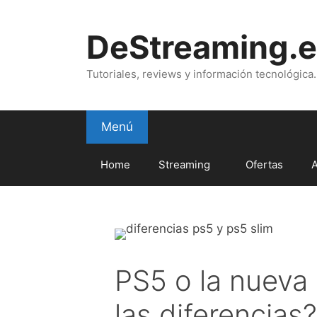
Saltar
al
DeStreaming.e
contenido
Tutoriales, reviews y información tecnológica.
Menú
Home
Streaming
Ofertas
PS5 o la nueva
las diferencias?