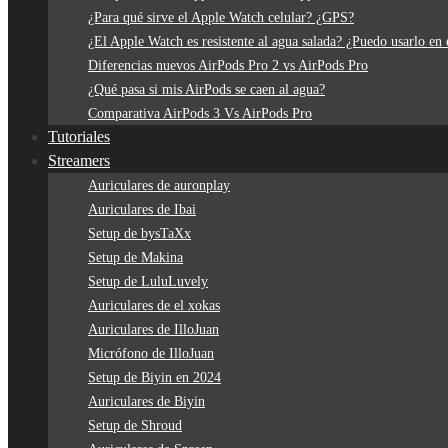
¿Para qué sirve el Apple Watch celular? ¿GPS?
¿El Apple Watch es resistente al agua salada? ¿Puedo usarlo en 
Diferencias nuevos AirPods Pro 2 vs AirPods Pro
¿Qué pasa si mis AirPods se caen al agua?
Comparativa AirPods 3 Vs AirPods Pro
Tutoriales
Streamers
Auriculares de auronplay
Auriculares de Ibai
Setup de bysTaXx
Setup de Makina
Setup de LuluLuvely
Auriculares de el xokas
Auriculares de IlloJuan
Micrófono de IlloJuan
Setup de Biyin en 2024
Auriculares de Biyin
Setup de Shroud