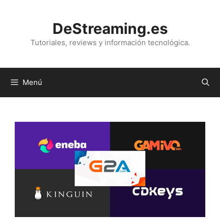
Saltar
al
DeStreaming.es
contenido
Tutoriales, reviews y información tecnológica.
Menú