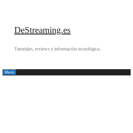
Saltar
al
contenido
DeStreaming.es
Tutoriales, reviews y información tecnológica.
Menú