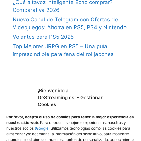
¿Qué altavoz inteligente Echo comprar?
Comparativa 2026
Nuevo Canal de Telegram con Ofertas de
Videojuegos: Ahorra en PS5, PS4 y Nintendo
Volantes para PS5 2025
Top Mejores JRPG en PS5 – Una guía
imprescindible para fans del rol japones
¡Bienvenido a
DeStreaming.es
DeStreaming.es! - Gestionar
Cookies
En calidad de afiliado de Amazon, obtengo
Por favor, acepta el uso de cookies para tener la mejor experiencia en
ingresos por las compras adscritas que
nuestro sitio web
. Para ofrecer las mejores experiencias, nosotros y
nuestros socios
(Google)
utilizamos tecnologías como las cookies para
cumplen los requisitos aplicables.
almacenar y/o acceder a la información del dispositivo, para mostrarte
Utilizamos
cookies propias y de terceros para
anuncios, medición de anuncios, contenido personalizado, conocimiento