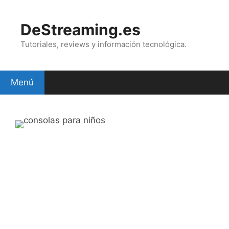
Saltar
al
DeStreaming.es
contenido
Tutoriales, reviews y información tecnológica.
Menú